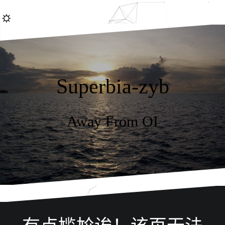
跳
☼
转
到
内
容
Superbia-zyb
Away From OI