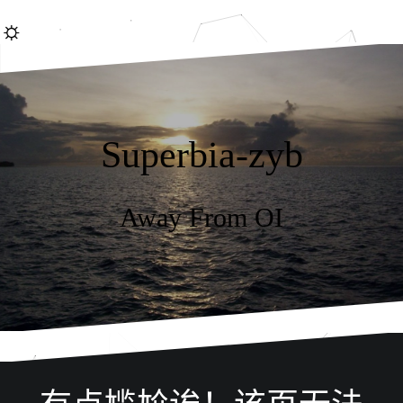
跳
☼
转
到
内
容
Superbia-zyb
Away From OI