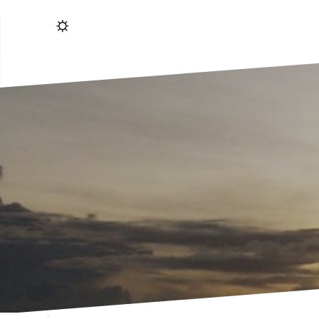
跳
☼
转
到
内
容