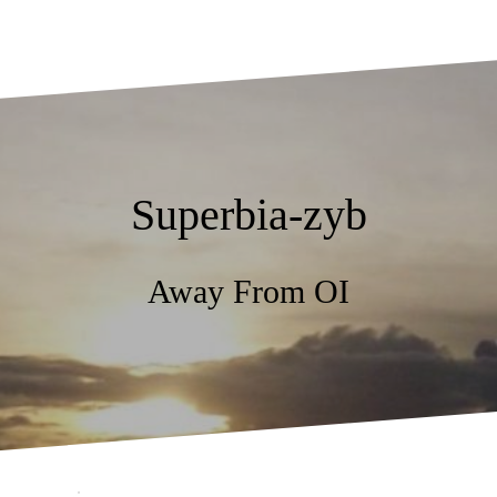
Superbia-zyb
Away From OI