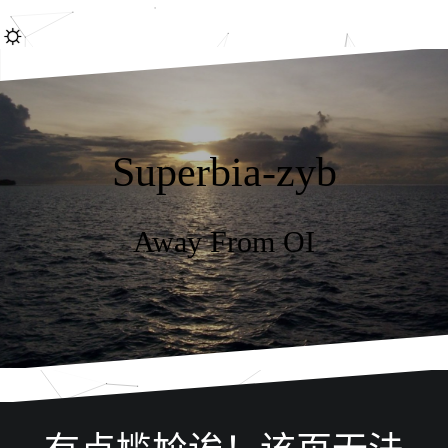
跳
☼
转
到
内
容
Superbia-zyb
Away From OI